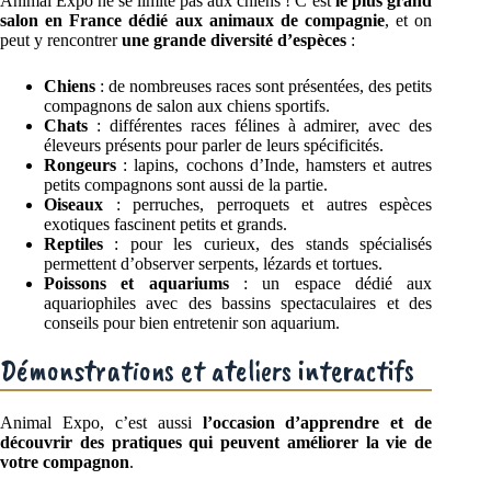
Animal Expo ne se limite pas aux chiens ! C’est
le plus grand
salon en France dédié aux animaux de compagnie
, et on
peut y rencontrer
une grande diversité d’espèces
:
Chiens
: de nombreuses races sont présentées, des petits
compagnons de salon aux chiens sportifs.
Chats
: différentes races félines à admirer, avec des
éleveurs présents pour parler de leurs spécificités.
Rongeurs
: lapins, cochons d’Inde, hamsters et autres
petits compagnons sont aussi de la partie.
Oiseaux
: perruches, perroquets et autres espèces
exotiques fascinent petits et grands.
Reptiles
: pour les curieux, des stands spécialisés
permettent d’observer serpents, lézards et tortues.
Poissons et aquariums
: un espace dédié aux
aquariophiles avec des bassins spectaculaires et des
conseils pour bien entretenir son aquarium.
Démonstrations et ateliers interactifs
Animal Expo, c’est aussi
l’occasion d’apprendre et de
découvrir des pratiques qui peuvent améliorer la vie de
votre compagnon
.