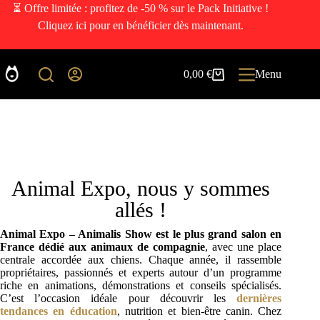
⏳ Offre limitée : profitez de -50 % sur le Pack Initiative !
Cliquez ici pour en bénéficier dès maintenant.
0,00
€
Menu
Animal Expo, nous y sommes
allés !
Animal Expo – Animalis Show est le plus grand salon en
France dédié aux animaux de compagnie
, avec une place
centrale accordée aux chiens. Chaque année, il rassemble
propriétaires, passionnés et experts autour d’un programme
riche en animations, démonstrations et conseils spécialisés.
C’est l’occasion idéale pour découvrir les
dernières
tendances en éducation
, nutrition et bien-être canin. Chez