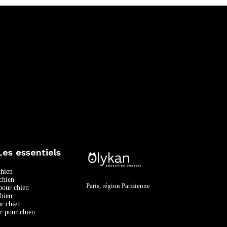
Les essentiels
hien
chien
Paris, région Parisienne
pour chien
chien
ur chien
r pour chien