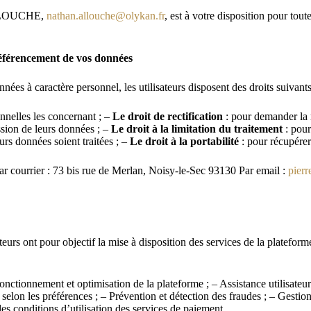
 ALLOUCHE,
nathan.allouche@olykan.fr
, est à votre disposition pour tout
éréférencement de vos données
ées à caractère personnel, les utilisateurs disposent des droits suivants
nnelles les concernant ; –
Le droit de rectification
: pour demander la 
sion de leurs données ; –
Le droit à la limitation du traitement
: pour
urs données soient traitées ; –
Le droit à la portabilité
: pour récupérer
ar courrier : 73 bis rue de Merlan, Noisy-le-Sec 93130 Par email :
pier
teurs ont pour objectif la mise à disposition des services de la platefor
onctionnement et optimisation de la plateforme ; – Assistance utilisateurs 
 selon les préférences ; – Prévention et détection des fraudes ; – Gesti
des conditions d’utilisation des services de paiement.