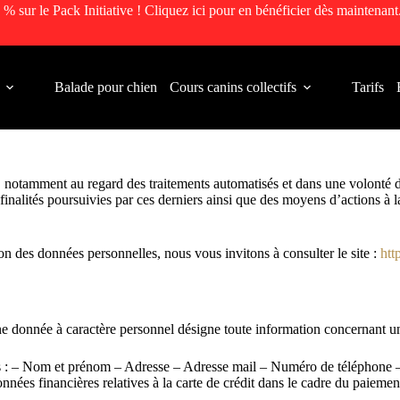
 % sur le Pack Initiative ! Cliquez ici pour en bénéficier dès maintenant
Balade pour chien
Cours canins collectifs
Tarifs
, notamment au regard des traitements automatisés et dans une volonté d
finalités poursuivies par ces derniers ainsi que des moyens d’actions à la
n des données personnelles, nous vous invitons à consulter le site :
htt
e donnée à caractère personnel désigne toute information concernant un
es : – Nom et prénom – Adresse – Adresse mail – Numéro de téléphone –
ées financières relatives à la carte de crédit dans le cadre du paiemen