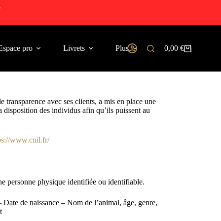
.
Espace pro
Livrets
Plus
0,00
€
e transparence avec ses clients, a mis en place une
 disposition des individus afin qu’ils puissent au
ps://www.cnil.fr/
e personne physique identifiée ou identifiable.
 Date de naissance – Nom de l’animal, âge, genre,
t