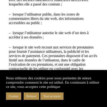
lesquelles elle a passé des contrats ;
– lorsque l’utilisateur publie, dans les zones de
commentaires libres du site web, des informations
accessibles au public ;
– lorsque l’utilisateur autorise le site web d’un tiers à
accéder à ses données ;
– lorsque le site web recourt aux services de prestataires
pour fournir l’assistance utilisateurs, la publicité et les
services de paiement. Ces prestataires disposent d’un accès
limité aux données de l’utilisateur, dans le cadre de
l’exécution de ces prestations, et ont une obligation
contractuelle de les utiliser en conformité avec les
dispositions de la réglementation applicable en matière
protection des données à caractère personnel ;
Nous utilisons des cookies pour nous permettre de mieux
comprendre comment le site est utilisé. En continuant à utiliser
ce site, vous acceptez cette politique
– si la loi l’exige, le site web peut effectuer la transmission
de données pour donner suite aux réclamations présentées
contre le site web et se conformer aux procédures
Cookie
Refuser
Tout accepter
administratives et judiciaires ;