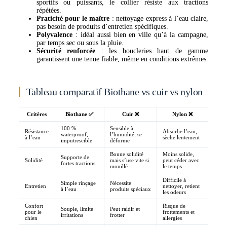
sportifs ou puissants, le collier résiste aux tractions
répétées.
Praticité pour le maître
: nettoyage express à l’eau claire,
pas besoin de produits d’entretien spécifiques.
Polyvalence
: idéal aussi bien en ville qu’à la campagne,
par temps sec ou sous la pluie.
Sécurité renforcée
: les boucleries haut de gamme
garantissent une tenue fiable, même en conditions extrêmes.
Tableau comparatif Biothane vs cuir vs nylon
Critères
Biothane ✅
Cuir ❌
Nylon ❌
100 %
Sensible à
Résistance
Absorbe l’eau,
waterproof,
l’humidité, se
à l’eau
sèche lentement
imputrescible
déforme
Bonne solidité
Moins solide,
Supporte de
Solidité
mais s’use vite si
peut céder avec
fortes tractions
mouillé
le temps
Difficile à
Simple rinçage
Nécessite
Entretien
nettoyer, retient
à l’eau
produits spéciaux
les odeurs
Confort
Risque de
Souple, limite
Peut raidir et
pour le
frottements et
irritations
frotter
chien
allergies