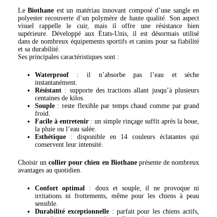
Le
Biothane
est un matériau innovant composé d’une sangle en
polyester recouverte d’un polymère de haute qualité. Son aspect
visuel rappelle le cuir, mais il offre une résistance bien
supérieure. Développé aux États-Unis, il est désormais utilisé
dans de nombreux équipements sportifs et canins pour sa fiabilité
et sa durabilité.
Ses principales caractéristiques sont :
Waterproof
: il n’absorbe pas l’eau et sèche
instantanément.
Résistant
: supporte des tractions allant jusqu’à plusieurs
centaines de kilos.
Souple
: reste flexible par temps chaud comme par grand
froid.
Facile à entretenir
: un simple rinçage suffit après la boue,
la pluie ou l’eau salée.
Esthétique
: disponible en 14 couleurs éclatantes qui
conservent leur intensité.
Choisir un
collier pour chien en Biothane
présente de nombreux
avantages au quotidien.
Confort optimal
: doux et souple, il ne provoque ni
irritations ni frottements, même pour les chiens à peau
sensible.
Durabilité exceptionnelle
: parfait pour les chiens actifs,