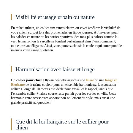
Visibilité et usage urbain ou nature
En milieu urbain, un collier aux teintes claires ou vives améliore la visibilité de
votre chien, surtout lors des promenades en fin de journée. À l’inverse, pour
les balades en nature ou les sorties sportives, des tons plus sobres comme le
vert, le marron ou le sarcelle se fondent parfaitement dans l’environnement,
tout en restant élégants. Ainsi, vous pouvez choisir la couleur qui correspond le
mieux à votre usage quotidien.
Harmonisation avec laisse et longe
Un
collier pour chien
Olykan peut être assorti à une
laisse
ou une
longe en
Biothane
de la même couleur pour un ensemble harmonieux. L’association
collier + longe de 10 mètres est idéale pour travailler le rappel, tandis que
l’ensemble collier + laisse courte reste parfait pour les sorties en ville. Cette
harmonie entre accessoires apporte non seulement du style, mais aussi une
grande praticité au quotidien.
Que dit la loi française sur le collier pour
chien