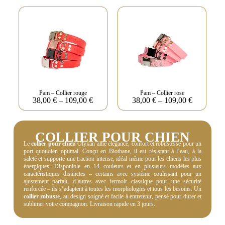
Pam – Collier rouge
Pam – Collier rose
38,00
€
–
109,00
€
38,00
€
–
109,00
€
COLLIER POUR CHIEN
Le
collier pour chien
Olykan allie élégance, confort et robustesse pour un
port quotidien optimal. Conçu en Biothane, il est résistant à l’eau, à la
saleté et supporte une traction intense, idéal même pour les chiens les plus
énergiques. Disponible en 14 couleurs et en plusieurs modèles aux
caractéristiques distinctes – certains avec système coulissant pour un
ajustement parfait, d’autres avec fermoir classique pour une sécurité
renforcée – ils s’adaptent à toutes les morphologies et tous les besoins. Un
collier robuste
, au design soigné et facile à entretenir, pensé pour durer et
sublimer votre compagnon. Livraison rapide en 3 jours.