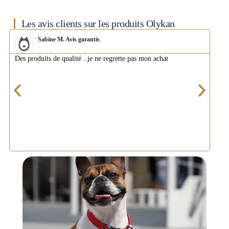
Les avis clients sur les produits Olykan
Sabine M. Avis garantis
Des produits de qualité ..je ne regrette pas mon achat
La