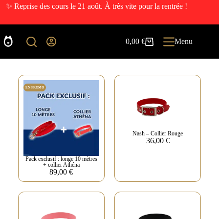
✨ Reprise des cours le 21 août. À très vite pour la rentrée !
0,00
€
Menu
EN PROMO
Nash – Collier Rouge
36,00
€
Pack exclusif : longe 10 mètres
+ collier Athéna
89,00
€