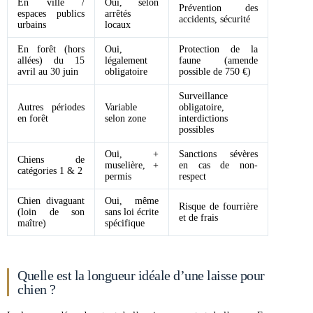
En ville /
Oui, selon
Prévention des
espaces publics
arrêtés
accidents, sécurité
urbains
locaux
En forêt (hors
Oui,
Protection de la
allées) du 15
légalement
faune (amende
avril au 30 juin
obligatoire
possible de 750 €)
Surveillance
Autres périodes
Variable
obligatoire,
en forêt
selon zone
interdictions
possibles
Oui, +
Sanctions sévères
Chiens de
muselière, +
en cas de non-
catégories 1 & 2
permis
respect
Chien divaguant
Oui, même
Risque de fourrière
(loin de son
sans loi écrite
et de frais
maître)
spécifique
Quelle est la longueur idéale d’une laisse pour
chien ?