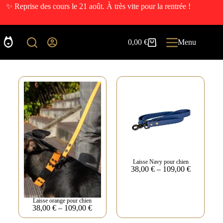
✨ Reprise des cours le 21 août. À très vite pour la rentrée !
0,00
€
Menu
Laisse Navy pour chien
38,00
€
–
109,00
€
Laisse orange pour chien
38,00
€
–
109,00
€