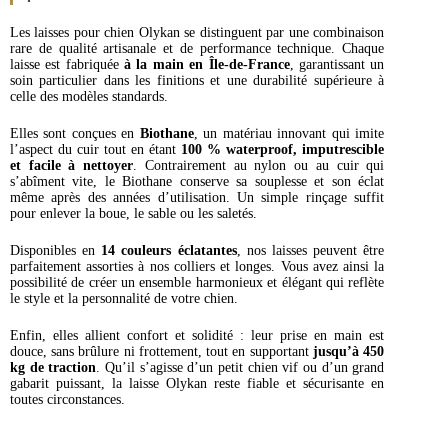
Les laisses pour chien Olykan se distinguent par une combinaison
rare de qualité artisanale et de performance technique. Chaque
laisse est fabriquée
à la main en Île-de-France
, garantissant un
soin particulier dans les finitions et une durabilité supérieure à
celle des modèles standards.
Elles sont conçues en
Biothane
, un matériau innovant qui imite
l’aspect du cuir tout en étant
100 % waterproof, imputrescible
et facile à nettoyer
. Contrairement au nylon ou au cuir qui
s’abîment vite, le Biothane conserve sa souplesse et son éclat
même après des années d’utilisation. Un simple rinçage suffit
pour enlever la boue, le sable ou les saletés.
Disponibles en
14 couleurs éclatantes
, nos laisses peuvent être
parfaitement assorties à nos colliers et longes. Vous avez ainsi la
possibilité de créer un ensemble harmonieux et élégant qui reflète
le style et la personnalité de votre chien.
Enfin, elles allient confort et solidité : leur prise en main est
douce, sans brûlure ni frottement, tout en supportant
jusqu’à 450
kg de traction
. Qu’il s’agisse d’un petit chien vif ou d’un grand
gabarit puissant, la laisse Olykan reste fiable et sécurisante en
toutes circonstances.