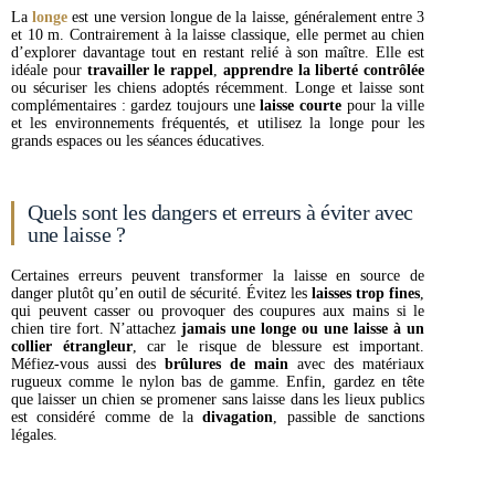
La
longe
est une version longue de la laisse, généralement entre 3
et 10 m. Contrairement à la laisse classique, elle permet au chien
d’explorer davantage tout en restant relié à son maître. Elle est
idéale pour
travailler le rappel
,
apprendre la liberté contrôlée
ou sécuriser les chiens adoptés récemment. Longe et laisse sont
complémentaires : gardez toujours une
laisse courte
pour la ville
et les environnements fréquentés, et utilisez la longe pour les
grands espaces ou les séances éducatives.
Quels sont les dangers et erreurs à éviter avec
une laisse ?
Certaines erreurs peuvent transformer la laisse en source de
danger plutôt qu’en outil de sécurité. Évitez les
laisses trop fines
,
qui peuvent casser ou provoquer des coupures aux mains si le
chien tire fort. N’attachez
jamais une longe ou une laisse à un
collier étrangleur
, car le risque de blessure est important.
Méfiez-vous aussi des
brûlures de main
avec des matériaux
rugueux comme le nylon bas de gamme. Enfin, gardez en tête
que laisser un chien se promener sans laisse dans les lieux publics
est considéré comme de la
divagation
, passible de sanctions
légales.