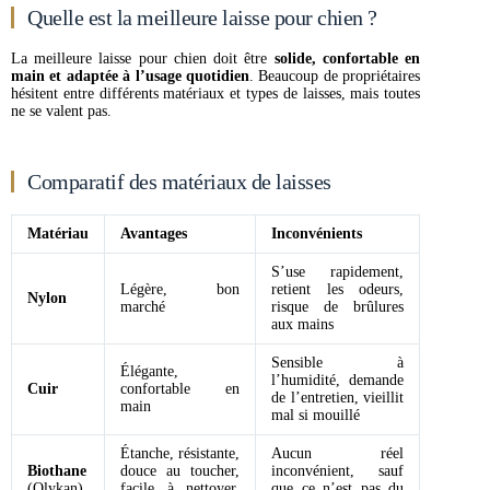
Quelle est la meilleure laisse pour chien ?
La meilleure laisse pour chien doit être
solide, confortable en
main et adaptée à l’usage quotidien
. Beaucoup de propriétaires
hésitent entre différents matériaux et types de laisses, mais toutes
ne se valent pas.
Comparatif des matériaux de laisses
Matériau
Avantages
Inconvénients
S’use rapidement,
Légère, bon
retient les odeurs,
Nylon
marché
risque de brûlures
aux mains
Sensible à
Élégante,
l’humidité, demande
Cuir
confortable en
de l’entretien, vieillit
main
mal si mouillé
Étanche, résistante,
Aucun réel
Biothane
douce au toucher,
inconvénient, sauf
(Olykan)
facile à nettoyer,
que ce n’est pas du