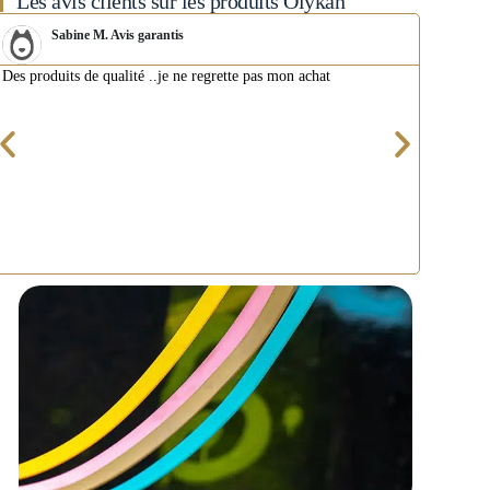
Les avis clients sur les produits Olykan
Sabine M. Avis garantis
Des produits de qualité ..je ne regrette pas mon achat
La livr