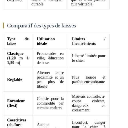
durable
cuir véritable
Comparatif des types de laisses
Type de
Utilisation
Limites /
laisse
idéale
Inconvénients
Classique
Promenades en
Liberté limitée pour
(1,20 m à
ville, éducation
le chien
1,50 m)
de base
Alterner entre
proximité et un
Plus lourde et
Réglable
peu plus de
parfois encombrante
liberté
Mauvais contrôle, à-
Choisie pour la
Enrouleur
coups violents,
commodité par
(flexi)
dangereux en
certains maîtres
croisement
Coercitives
Inconfort, danger
(chaînes
Aucune
pour le chien, à