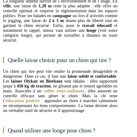
La longueur dépend surtout de l’environnement et de l’usage. En
ville
, une laisse de
1,20 m
reste la plus adaptée : elle offre un
contrôle optimal et respecte la réglementation dans les espaces
publics. Pour les balades en
campagne
ou lors d’activités comme
le jogging, une laisse de
2 à 3 m
donne plus de liberté tout en
gardant le chien sécurisé. Enfin, pour le
travail éducatif
et
notamment le rappel, mieux vaut utiliser une
longe
(voir notre
catégorie longe), qui permet de travailler à distance en toute
sécurité.
Quelle laisse choisir pour un chien qui tire ?
Un chien qui tire peut vite rendre la promenade désagréable et
dangereuse. Dans ce cas, il faut une
laisse solide et confortable
.
Les
laisses Olykan en Biothane
sont idéales : elles supportent
jusqu’à
450 kg de traction
, ne glissent pas et restent agréables en
main. Associées à un
collier semi-coulissant
, elles assurent un
contrôle efficace sans gêner le chien. Mais la clé reste
l’
éducation positive
: apprendre au chien à marcher calmement
en récompensant les bons comportements. La laisse devient alors
un véritable outil de sécurité et d’apprentissage.
Quand utiliser une longe pour chien ?