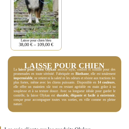
Laisse pour chien bleu
38,00
€
–
109,00
€
LAISSE POUR CHIEN
La
laisse pour chien Olykan
associe style, confort et solidité pour des
promenades en toute sérénité. Fabriquée en
Biothane
, elle est totalement
imperméable
, ne retient ni la saleté ni les odeurs et résiste aux tractions les
plus fortes, même avec les chiens puissants. Disponible en
14 couleurs
,
elle offre un maintien sûr tout en restant agréable en main grâce à sa
souplesse et à sa texture douce. Avec sa longueur idéale pour garder le
contrôle, la laisse Olykan est
durable, élégante et facile à entretenir
,
conçue pour accompagner toutes vos sorties, en ville comme en pleine
nature.