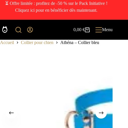
⏳ Offre limitée : profitez de -50 % sur le Pack Initiative !
Cliquez ici pour en bénéficier dès maintenant.
0,00
€
Menu
Accueil
Collier pour chien
Athéna – Collier bleu