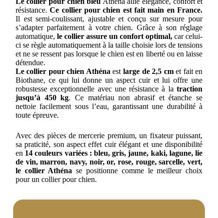
Le collier pour chien bleu
Athéna allie élégance, confort et
résistance.
Ce collier pour chien est fait main en France.
Il est semi-coulissant, ajustable et conçu sur mesure pour
s’adapter parfaitement à votre chien. Grâce à son réglage
automatique,
le collier assure un confort optimal,
car celui-
ci se règle automatiquement à la taille choisie lors de tensions
et ne se ressent pas lorsque le chien est en liberté ou en laisse
détendue.
Le collier pour chien Athéna
est
large de 2,5 cm
et fait en
Biothane, ce qui lui donne un aspect cuir et lui offre une
robustesse exceptionnelle avec une résistance à la
traction
jusqu’à 450 kg
. Ce matériau non abrasif et étanche se
nettoie facilement sous l’eau, garantissant une durabilité à
toute épreuve.
Avec des pièces de mercerie premium, un fixateur puissant,
sa praticité, son aspect effet cuir élégant et une disponibilité
en
14 couleurs variées : bleu, gris, jaune, kaki, lagune, lie
de vin, marron, navy, noir, or, rose, rouge, sarcelle, vert,
le collier Athéna
se positionne comme le meilleur choix
pour un collier pour chien.