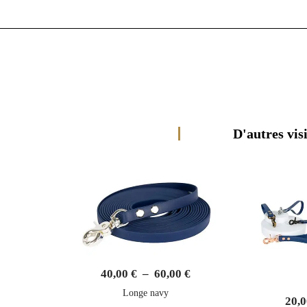
40,00
€
–
60,00
€
Longe navy
20,
Poignée navy