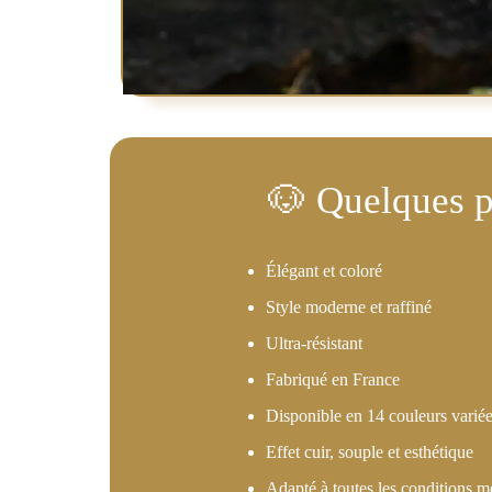
Élégant et coloré
Style moderne et raffiné
Ultra-résistant
Fabriqué en France
Disponible en 14 couleurs varié
Effet cuir, souple et esthétique
Adapté à toutes les conditions m
La laisse qui élève cha
promenade au rang de d
podium