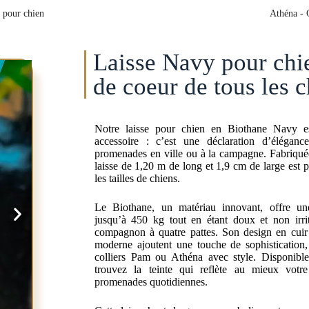
laisse de 1,20 m de long et 1,9 cm de large est p
les tailles de chiens.
Le Biothane, un matériau innovant, offre une
jusqu’à 450 kg tout en étant doux et non irri
compagnon à quatre pattes. Son design en cuir
moderne ajoutent une touche de sophistication
colliers Pam ou Athéna avec style. Disponible
trouvez la teinte qui reflète au mieux votre
promenades quotidiennes.
Cette laisse haut de gamme symbolise votre amo
votre chien. Commandez dès aujourd’hui votre la
Navy et créez des moments de complicité u
compagnon.
ints fort de la laisse Navy pou