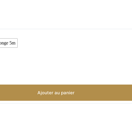
Ajouter au panier
Description
iteurs ont commandé ces produits avec cette laisse n