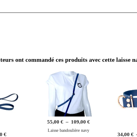
55,00
€
–
109,00
€
Laisse bandoulière navy
00
€
34,00
€
 pour chien
Athéna - 
Laisse Navy pour chie
de coeur de tous les 
Notre laisse pour chien en Biothane Navy e
accessoire : c’est une déclaration d’élégan
promenades en ville ou à la campagne. Fabriquée