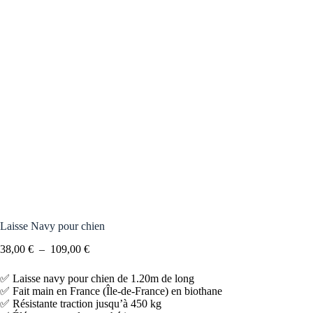
Laisse Navy pour chien
38,00
€
–
109,00
€
✅ Laisse navy pour chien de 1.20m de long
✅ Fait main en France (Île-de-France) en biothane
✅ Résistante traction jusqu’à 450 kg
✅ Élégante, souple et esthétique
✅ 14 couleurs disponibles
Quelle combinaison pour votre laisse pour chien ?
Laisse seul
Laisse + collier Athéna
Laisse + Collier Athéna + 
Choisissez une couleur pour la mercerie
Argent
Laiton
Noir
Or rose