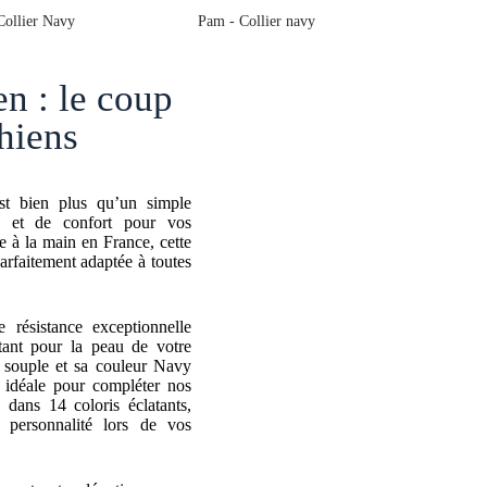
arfaitement adaptée à toutes
 résistance exceptionnelle
tant pour la peau de votre
 souple et sa couleur Navy
, idéale pour compléter nos
 dans 14 coloris éclatants,
 personnalité lors de vos
ur et votre dévotion envers
isse pour chien en Biothane
niques avec votre fidèle
r chien