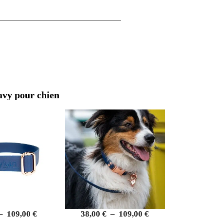
–
109,00
€
38,00
€
–
109,00
€
Collier Navy
Pam - Collier navy
n : le coup
chiens
st bien plus qu’un simple
ce et de confort pour vos
 à la main en France, cette