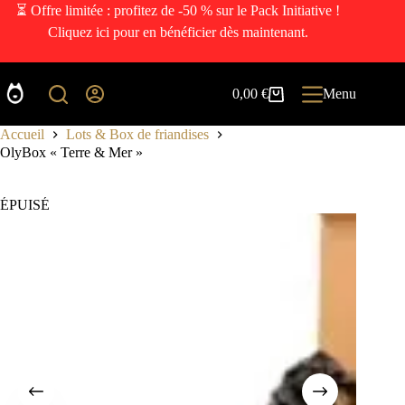
⏳ Offre limitée : profitez de -50 % sur le Pack Initiative !
Cliquez ici pour en bénéficier dès maintenant.
0,00
€
Menu
Accueil
Lots & Box de friandises
OlyBox « Terre & Mer »
ÉPUISÉ