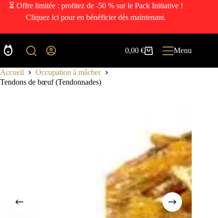
⏳ Offre limitée : profitez de -50 % sur le Pack Initiative !
Cliquez ici pour en bénéficier dès maintenant.
0,00
€
Menu
Accueil
Occupation à mâcher
Tendons de bœuf (Tendonnades)