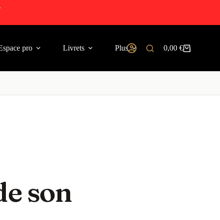
.
Espace pro
Livrets
Plus
0,00
€
de son