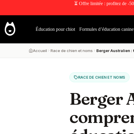
⏳ Offre limitée : profitez de -50
Éducation pour chiot
Formules d’éducation canine
Accueil
Race de chien et noms
Berger Australien :
RACE DE CHIEN ET NOMS
Berger A
comprend