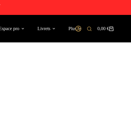
.
Espace pro
Livrets
Plus
0,00
€