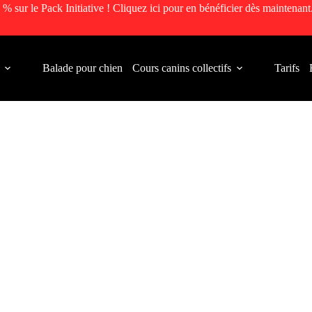
 % sur le Pack Initiative ! Cliquez ici pour en bénéficier dès maintenant
Balade pour chien
Cours canins collectifs
Tarifs