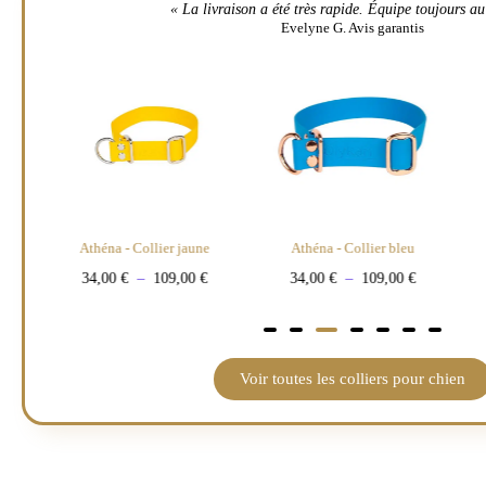
« La livraison a été très rapide. Équipe toujours au
Evelyne G. Avis garantis
Athéna - Collier jaune
Athéna - Collier bleu
€
34,00
€
–
109,00
€
34,00
€
–
109,00
€
Voir toutes les colliers pour chien