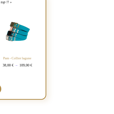
 top !! »
Stock Out
Pam - Collier lagune
Pam - Collier rouge
Pam - Co
38,00
€
–
109,00
€
38,00
€
–
109,00
€
38,00
€